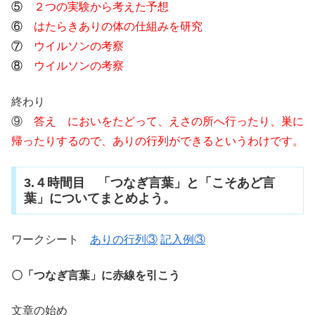
⑤
２つの実験から考えた予想
⑥
はたらきありの体の仕組みを研究
⑦
ウイルソンの考察
⑧
ウイルソンの考察
終わり
⑨
答え においをたどって、えさの所へ行ったり、巣に
帰ったりするので、ありの行列ができるというわけです。
3.４時間目 「つなぎ言葉」と「こそあど言
葉」についてまとめよう。
ワークシート
ありの行列③
記入例③
〇「つなぎ言葉」に赤線を引こう
文章の始め