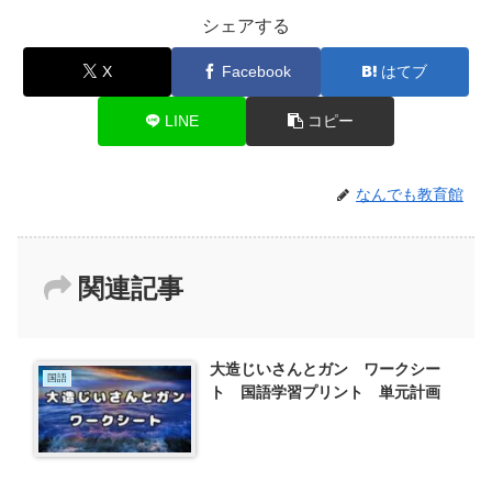
シェアする
X
Facebook
はてブ
LINE
コピー
なんでも教育館
関連記事
大造じいさんとガン ワークシー
国語
ト 国語学習プリント 単元計画