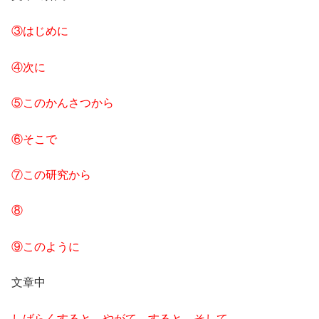
③はじめに
④次に
⑤このかんさつから
⑥そこで
⑦この研究から
⑧
⑨このように
文章中
しばらくすると→やがて→すると→そして