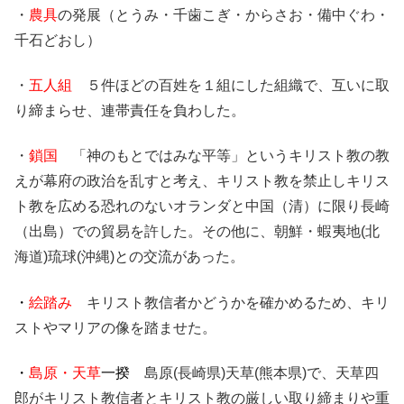
・
農具
の発展（とうみ・千歯こぎ・からさお・備中ぐわ・
千石どおし）
・
五人組
５件ほどの百姓を１組にした組織で、互いに取
り締まらせ、連帯責任を負わした。
・
鎖国
「神のもとではみな平等」というキリスト教の教
えが幕府の政治を乱すと考え、キリスト教を禁止しキリス
ト教を広める恐れのないオランダと中国（清）に限り長崎
（出島）での貿易を許した。その他に、朝鮮・蝦夷地(北
海道)琉球(沖縄)との交流があった。
・
絵踏み
キリスト教信者かどうかを確かめるため、キリ
ストやマリアの像を踏ませた。
・
島原・天草
一揆
島原(長崎県)天草(熊本県)で、天草四
郎がキリスト教信者とキリスト教の厳しい取り締まりや重