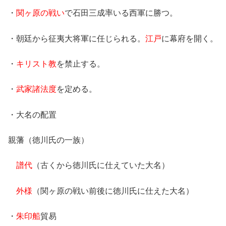
・
関ヶ原の戦い
で石田三成率いる西軍に勝つ。
・朝廷から征夷大将軍に任じられる。
江戸
に幕府を開く。
・
キリスト教
を禁止する。
・
武家諸法度
を定める。
・大名の配置
親藩（徳川氏の一族）
譜代
（古くから徳川氏に仕えていた大名）
外様
（関ヶ原の戦い前後に徳川氏に仕えた大名）
・
朱印船
貿易