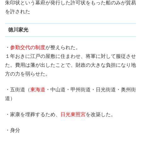
朱印状という幕府が発行した許可状をもった船のみが貿易
を許された
徳川家光
・
参勤交代の制度
が整えられた。
１年おきに江戸の屋敷に住まわせ、将軍に対して服従させ
た。費用は藩が出したことで、財政の大きな負担になり地
方の力を弱らせた。
・五街道（
東海道
・中山道・甲州街道・日光街道・奥州街
道）
・家康を埋葬するため、
日光東照宮
を改築した。
・身分